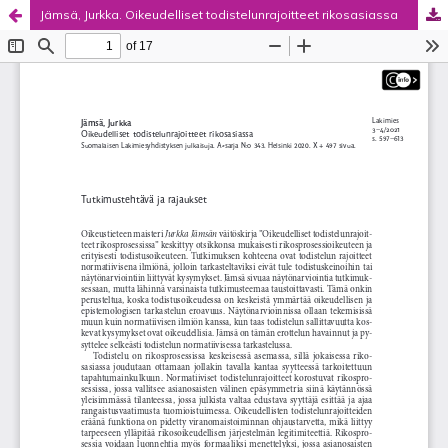
Jämsä, Jurkka. Oikeudelliset todistelunrajoitteet rikosasiassa
Palvelua ylläpitää
Tieteellisten seurain valtuuskunta
.