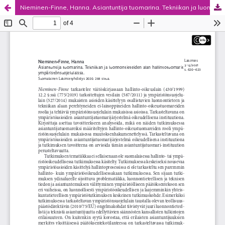
Nieminen-Finne, Hanna. Asiantuntija tuomarina. Tekniikan ja luonnontieteiden alan hallintotuomarit ympäristönsuojelulaissa.
Palvelua ylläpitää
Tieteellisten seurain valtuuskunta
.