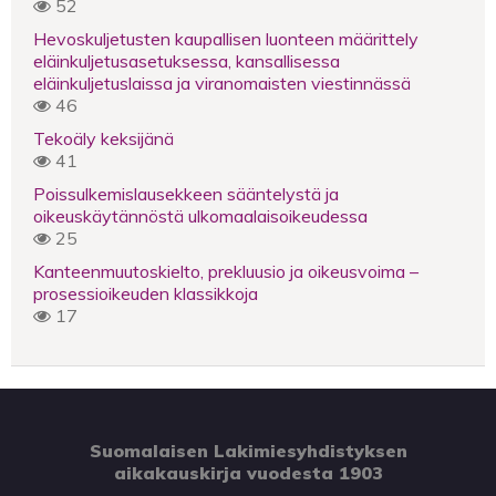
52
Hevoskuljetusten kaupallisen luonteen määrittely
eläinkuljetusasetuksessa, kansallisessa
eläinkuljetuslaissa ja viranomaisten viestinnässä
46
Tekoäly keksijänä
41
Poissulkemislausekkeen sääntelystä ja
oikeuskäytännöstä ulkomaalaisoikeudessa
25
Kanteenmuutoskielto, prekluusio ja oikeusvoima –
prosessioikeuden klassikkoja
17
Suomalaisen Lakimiesyhdistyksen
aikakauskirja vuodesta 1903