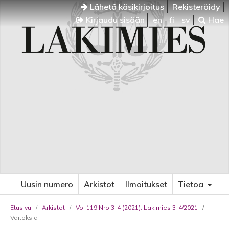
Lähetä käsikirjoitus
Rekisteröidy
Kirjaudu sisään
en
fi
sv
Hae
Uusin numero
Arkistot
Ilmoitukset
Tietoa
Etusivu
/
Arkistot
/
Vol 119 Nro 3-4 (2021): Lakimies 3-4/2021
/
Väitöksiä