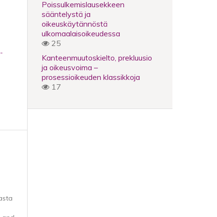
Poissulkemislausekkeen
sääntelystä ja
oikeuskäytännöstä
ulkomaalaisoikeudessa
25
-
Kanteenmuutoskielto, prekluusio
ja oikeusvoima –
prosessioikeuden klassikkoja
17
asta