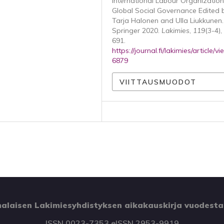
International Labour Organizatio
Global Social Governance Edited 
Tarja Halonen and Ulla Liukkunen.
Springer 2020.
Lakimies
,
119
(3-4),
691.
https://journal.fi/lakimies/article/v
6879
VIITTAUSMUODOT
alaisen Lakimiesyhdistyksen aikakauskirja vuodesta
ISSN 0023-7353 eISSN 2953-9919