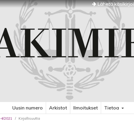
Lähetä käsikirjo
Uusin numero
Arkistot
Ilmoitukset
Tietoa
3-4/2021
/
Kirjallisuutta