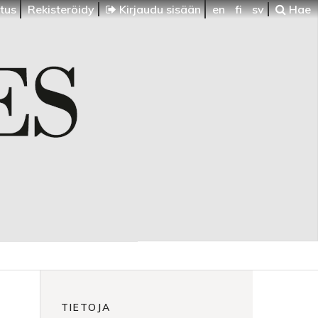
itus
Rekisteröidy
Kirjaudu sisään
en
fi
sv
Hae
TIETOJA