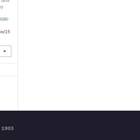
n and
by
 688-
iew/15
 1903