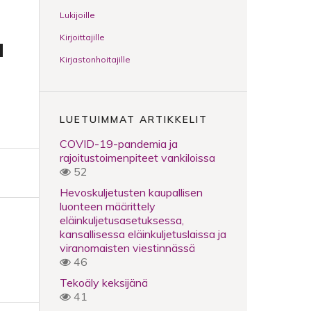
Lukijoille
a
Kirjoittajille
Kirjastonhoitajille
LUETUIMMAT ARTIKKELIT
COVID-19-pandemia ja
rajoitustoimenpiteet vankiloissa
52
Hevoskuljetusten kaupallisen
luonteen määrittely
eläinkuljetusasetuksessa,
kansallisessa eläinkuljetuslaissa ja
viranomaisten viestinnässä
46
Tekoäly keksijänä
41