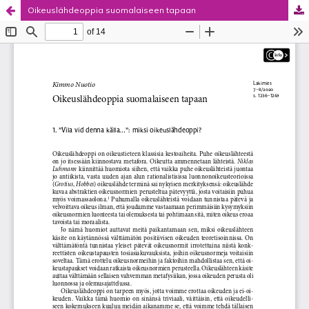
Oikeuslähdeoppia suomalaiseen tapaan
Palvelua ylläpitää
Tieteellisten seurain valtuuskunta
.