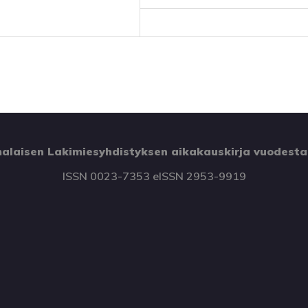
alaisen Lakimiesyhdistyksen aikakauskirja vuodesta
ISSN 0023-7353 eISSN 2953-9919