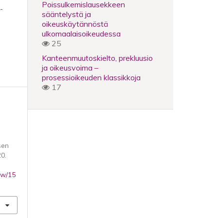
Poissulkemislausekkeen
-
sääntelystä ja
oikeuskäytännöstä
ulkomaalaisoikeudessa
25
Kanteenmuutoskielto, prekluusio
ja oikeusvoima –
prosessioikeuden klassikkoja
17
sen
0.
iew/15