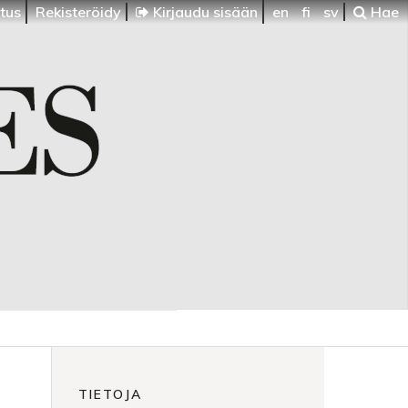
itus
Rekisteröidy
Kirjaudu sisään
en
fi
sv
Hae
TIETOJA