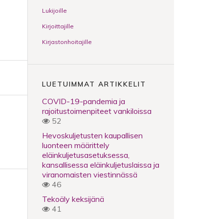
Lukijoille
Kirjoittajille
Kirjastonhoitajille
LUETUIMMAT ARTIKKELIT
COVID-19-pandemia ja
rajoitustoimenpiteet vankiloissa
52
Hevoskuljetusten kaupallisen
luonteen määrittely
eläinkuljetusasetuksessa,
kansallisessa eläinkuljetuslaissa ja
viranomaisten viestinnässä
46
Tekoäly keksijänä
41