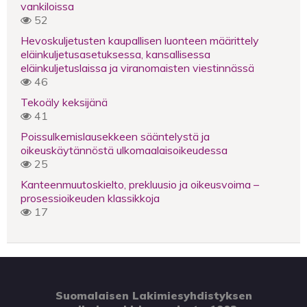
vankiloissa
52
Hevoskuljetusten kaupallisen luonteen määrittely
eläinkuljetusasetuksessa, kansallisessa
eläinkuljetuslaissa ja viranomaisten viestinnässä
46
Tekoäly keksijänä
41
Poissulkemislausekkeen sääntelystä ja
oikeuskäytännöstä ulkomaalaisoikeudessa
25
Kanteenmuutoskielto, prekluusio ja oikeusvoima –
prosessioikeuden klassikkoja
17
Suomalaisen Lakimiesyhdistyksen