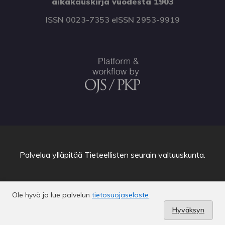
aikakauskirja vuodesta 1903
ISSN 0023-7353 eISSN 2953-9919
Palvelua ylläpitää
Tieteellisten seurain valtuuskunta
.
Ole hyvä ja lue palvelun
tietosuojaseloste
C-info
Hyväksyn