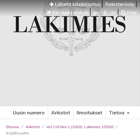
Lähetä käsikirjoitus
Rekisteröidy
Kirjaudu sisään
en
fi
sv
Hae
Uusin numero
Arkistot
Ilmoitukset
Tietoa
Etusivu
/
Arkistot
/
Vol 118 Nro 1 (2020): Lakimies 1/2020
/
Kirjallisuutta