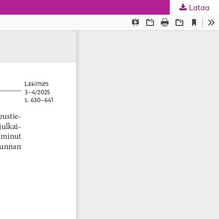
Lataa
ta
.