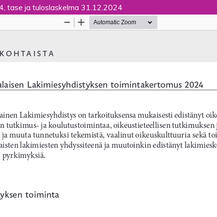
, tase ja tuloslaskelma 31.12.2024
Palvelua ylläpitää
Tieteellisten seurain valtuuskun