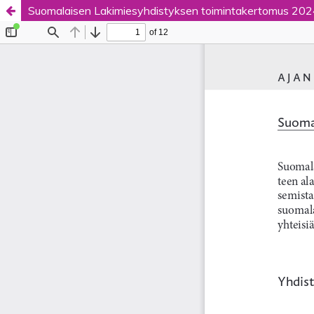
Suomalaisen Lakimiesyhdistyksen toimintakertomus 2024