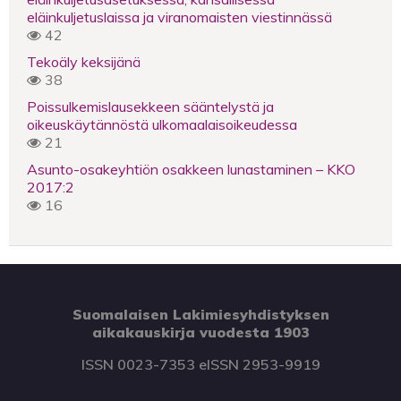
eläinkuljetuslaissa ja viranomaisten viestinnässä
42
Tekoäly keksijänä
38
Poissulkemislausekkeen sääntelystä ja
oikeuskäytännöstä ulkomaalaisoikeudessa
21
Asunto-osakeyhtiön osakkeen lunastaminen – KKO
2017:2
16
Suomalaisen Lakimiesyhdistyksen
aikakauskirja vuodesta 1903
ISSN 0023-7353 eISSN 2953-9919