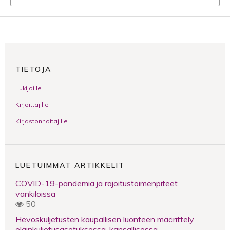
TIETOJA
Lukijoille
Kirjoittajille
Kirjastonhoitajille
LUETUIMMAT ARTIKKELIT
COVID-19-pandemia ja rajoitustoimenpiteet
vankiloissa
50
Hevoskuljetusten kaupallisen luonteen määrittely
eläinkuljetusasetuksessa, kansallisessa