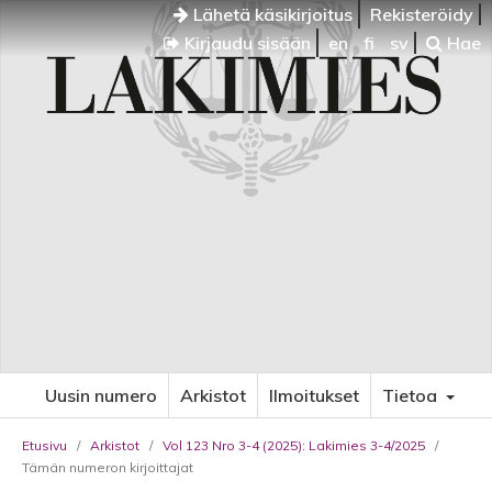
Lähetä käsikirjoitus
Rekisteröidy
Kirjaudu sisään
en
fi
sv
Hae
Uusin numero
Arkistot
Ilmoitukset
Tietoa
Etusivu
/
Arkistot
/
Vol 123 Nro 3-4 (2025): Lakimies 3-4/2025
/
Tämän numeron kirjoittajat