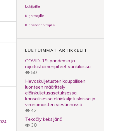
Lukijoille
Kirjoittajille
Kirjastonhoitajille
LUETUIMMAT ARTIKKELIT
COVID-19-pandemia ja
rajoitustoimenpiteet vankiloissa
50
Hevoskuljetusten kaupallisen
luonteen määrittely
eläinkuljetusasetuksessa,
kansallisessa eläinkuljetuslaissa ja
viranomaisten viestinnässä
42
Tekoäly keksijänä
2024
38