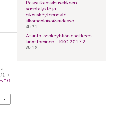
Poissulkemislausekkeen
sääntelystä ja
oikeuskäytännöstä
ulkomaalaisoikeudessa
21
Asunto-osakeyhtiön osakkeen
lunastaminen – KKO 2017:2
16
tys
(1), 5 .
iew/16