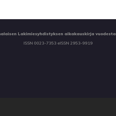
alaisen Lakimiesyhdistyksen aikakauskirja vuodesta
ISSN 0023-7353 eISSN 2953-9919