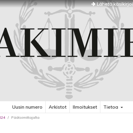
Lähetä käsikirjo
Uusin numero
Arkistot
Ilmoitukset
Tietoa
024
/
Päätoimittajalta