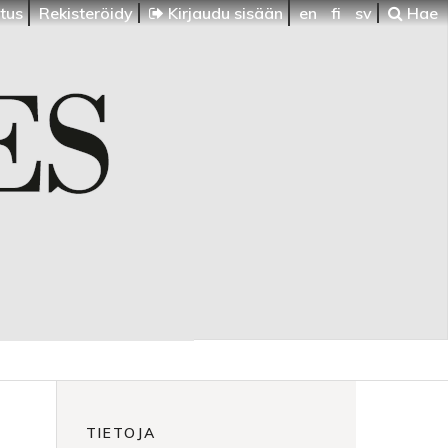
itus
Rekisteröidy
Kirjaudu sisään
en
fi
sv
Hae
TIETOJA