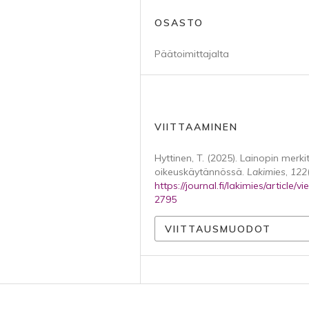
OSASTO
Päätoimittajalta
VIITTAAMINEN
Hyttinen, T. (2025). Lainopin merki
oikeuskäytännössä.
Lakimies
,
122
https://journal.fi/lakimies/article/v
2795
VIITTAUSMUODOT