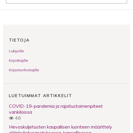
TIETOJA
Lukijoille
Kirjoittajille
Kirjastonhoitajille
LUETUIMMAT ARTIKKELIT
COVID-19-pandemia ja rajoitustoimenpiteet
vankiloissa
48
Hevoskuljetusten kaupallisen luonteen määrittely
eläinkuljetusasetuksessa, kansallisessa