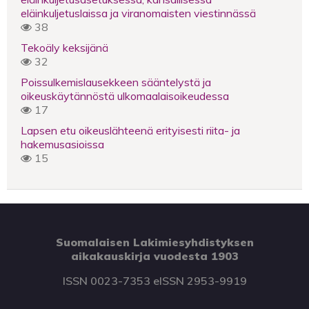
eläinkuljetuslaissa ja viranomaisten viestinnässä
38
Tekoäly keksijänä
32
Poissulkemislausekkeen sääntelystä ja
oikeuskäytännöstä ulkomaalaisoikeudessa
17
Lapsen etu oikeuslähteenä erityisesti riita- ja
hakemusasioissa
15
Suomalaisen Lakimiesyhdistyksen
aikakauskirja vuodesta 1903
ISSN 0023-7353 eISSN 2953-9919