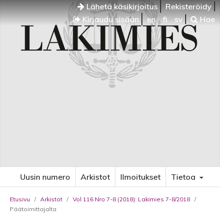
Lähetä käsikirjoitus
Rekisteröidy
Kirjaudu sisään
en
fi
sv
Hae
Uusin numero
Arkistot
Ilmoitukset
Tietoa
Etusivu
/
Arkistot
/
Vol 116 Nro 7-8 (2018): Lakimies 7-8/2018
/
Päätoimittajalta