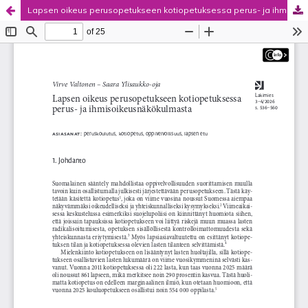
Lapsen oikeus perusopetukseen kotiopetuksessa perus- ja ihmisoikeusnäkökulmasta
Palvelua ylläpitää
Tieteellisten seurain valtuuskunta
.