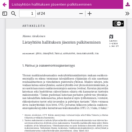
Listayhtiön hallituksen jäsenten palkitseminen
Palvelua ylläpitää
Tieteellisten seurain valtuuskunta
.