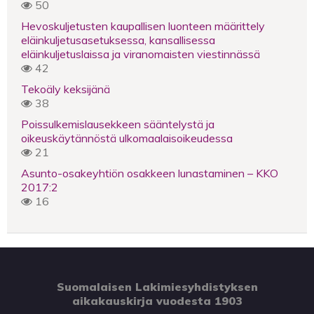
50
Hevoskuljetusten kaupallisen luonteen määrittely
eläinkuljetusasetuksessa, kansallisessa
eläinkuljetuslaissa ja viranomaisten viestinnässä
42
Tekoäly keksijänä
38
Poissulkemislausekkeen sääntelystä ja
oikeuskäytännöstä ulkomaalaisoikeudessa
21
Asunto-osakeyhtiön osakkeen lunastaminen – KKO
2017:2
16
Suomalaisen Lakimiesyhdistyksen
aikakauskirja vuodesta 1903