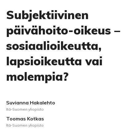
Subjektiivinen
päivähoito-oikeus –
sosiaalioikeutta,
lapsioikeutta vai
molempia?
Suvianna Hakalehto
Itä-Suomen yliopisto
Toomas Kotkas
Itä-Suomen yliopisto