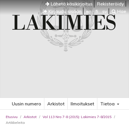
Lähetä käsikirjoitus
Rekisteröidy
Kirjaudu sisään
en
fi
sv
Hae
Uusin numero
Arkistot
Ilmoitukset
Tietoa
Etusivu
/
Arkistot
/
Vol 113 Nro 7-8 (2015): Lakimies 7-8/2015
/
Artikkeleita