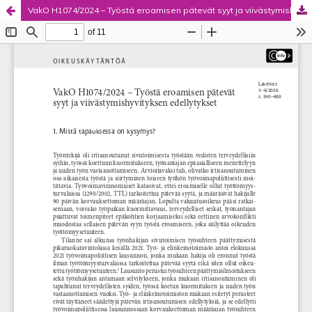
VakO H1074/2024 – Työstä eroamisen pätevät syyt ja viivästymishyvityksen edellytykset
Palvelua ylläpitää
Tieteellisten seurain valtuuskunta
.