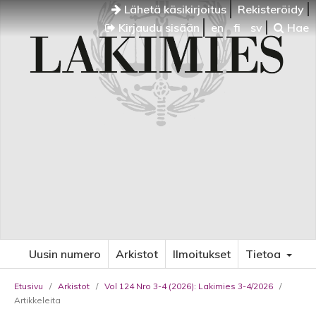
Lähetä käsikirjoitus
Rekisteröidy
Kirjaudu sisään
en
fi
sv
Hae
Uusin numero
Arkistot
Ilmoitukset
Tietoa
Etusivu
/
Arkistot
/
Vol 124 Nro 3-4 (2026): Lakimies 3-4/2026
/
Artikkeleita