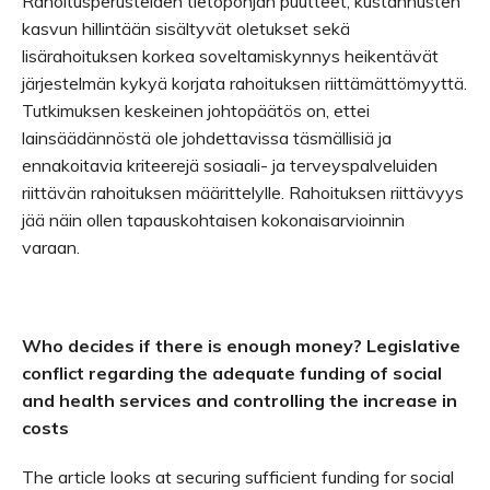
Rahoitusperusteiden tietopohjan puutteet, kustannusten
kasvun hillintään sisältyvät oletukset sekä
lisärahoituksen korkea soveltamiskynnys heikentävät
järjestelmän kykyä korjata rahoituksen riittämättömyyttä.
Tutkimuksen keskeinen johtopäätös on, ettei
lainsäädännöstä ole johdettavissa täsmällisiä ja
ennakoitavia kriteerejä sosiaali- ja terveyspalveluiden
riittävän rahoituksen määrittelylle. Rahoituksen riittävyys
jää näin ollen tapauskohtaisen kokonaisarvioinnin
varaan.
Who decides if there is enough money? Legislative
conflict regarding the adequate funding of social
and health services and controlling the increase in
costs
The article looks at securing sufficient funding for social