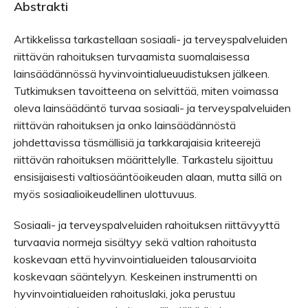
Abstrakti
Artikkelissa tarkastellaan sosiaali- ja terveyspalveluiden
riittävän rahoituksen turvaamista suomalaisessa
lainsäädännössä hyvinvointialueuudistuksen jälkeen.
Tutkimuksen tavoitteena on selvittää, miten voimassa
oleva lainsäädäntö turvaa sosiaali- ja terveyspalveluiden
riittävän rahoituksen ja onko lainsäädännöstä
johdettavissa täsmällisiä ja tarkkarajaisia kriteerejä
riittävän rahoituksen määrittelylle. Tarkastelu sijoittuu
ensisijaisesti valtiosääntöoikeuden alaan, mutta sillä on
myös sosiaalioikeudellinen ulottuvuus.
Sosiaali- ja terveyspalveluiden rahoituksen riittävyyttä
turvaavia normeja sisältyy sekä valtion rahoitusta
koskevaan että hyvinvointialueiden talousarvioita
koskevaan sääntelyyn. Keskeinen instrumentti on
hyvinvointialueiden rahoituslaki, joka perustuu