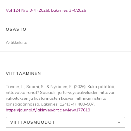
Vol 124 Nro 3-4 (2026): Lakimies 3-4/2026
OSASTO
Artikkeleita
VIITTAAMINEN
Tanner, L., Saarni, S., & Nykänen, E. (2026). Kuka päättää,
riittävätkö rahat? Sosiaali- ja terveyspalveluiden riittävän
rahoituksen ja kustannusten kasvun hillinnän ristiriita
lainsäädännössä.
Lakimies
,
124
(3-4), 480–507.
https://journal.fi/lakimies/article/view/177619
VIITTAUSMUODOT