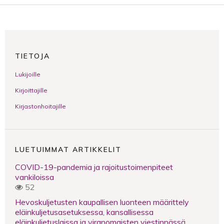
TIETOJA
Lukijoille
Kirjoittajille
Kirjastonhoitajille
LUETUIMMAT ARTIKKELIT
COVID-19-pandemia ja rajoitustoimenpiteet
vankiloissa
52
Hevoskuljetusten kaupallisen luonteen määrittely
eläinkuljetusasetuksessa, kansallisessa
eläinkuljetuslaissa ja viranomaisten viestinnässä