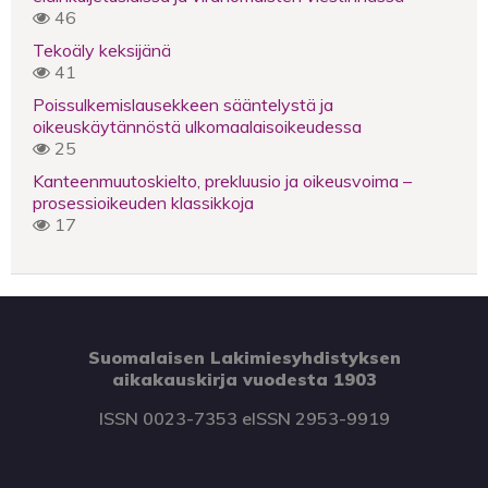
46
Tekoäly keksijänä
41
Poissulkemislausekkeen sääntelystä ja
oikeuskäytännöstä ulkomaalaisoikeudessa
25
Kanteenmuutoskielto, prekluusio ja oikeusvoima –
prosessioikeuden klassikkoja
17
Suomalaisen Lakimiesyhdistyksen
aikakauskirja vuodesta 1903
ISSN 0023-7353 eISSN 2953-9919