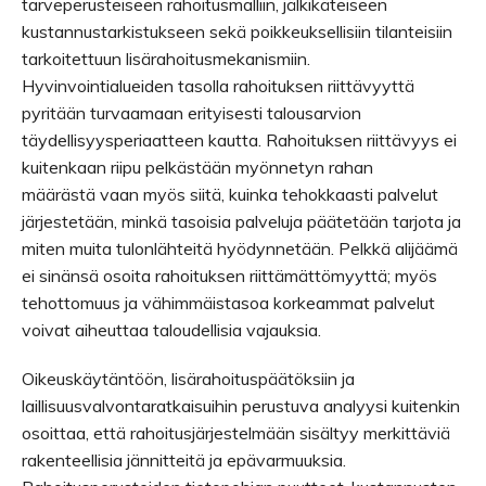
tarveperusteiseen rahoitusmalliin, jälkikäteiseen
kustannustarkistukseen sekä poikkeuksellisiin tilanteisiin
tarkoitettuun lisärahoitusmekanismiin.
Hyvinvointialueiden tasolla rahoituksen riittävyyttä
pyritään turvaamaan erityisesti talousarvion
täydellisyysperiaatteen kautta. Rahoituksen riittävyys ei
kuitenkaan riipu pelkästään myönnetyn rahan
määrästä vaan myös siitä, kuinka tehokkaasti palvelut
järjestetään, minkä tasoisia palveluja päätetään tarjota ja
miten muita tulonlähteitä hyödynnetään. Pelkkä alijäämä
ei sinänsä osoita rahoituksen riittämättömyyttä; myös
tehottomuus ja vähimmäistasoa korkeammat palvelut
voivat aiheuttaa taloudellisia vajauksia.
Oikeuskäytäntöön, lisärahoituspäätöksiin ja
laillisuusvalvontaratkaisuihin perustuva analyysi kuitenkin
osoittaa, että rahoitusjärjestelmään sisältyy merkittäviä
rakenteellisia jännitteitä ja epävarmuuksia.