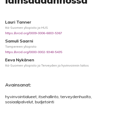
lainsäädännössä
Lauri Tanner
Itä-Suomen yliopisto ja HUS
https://orcid.org/0009-0006-6803-5367
Samuli Saarni
Tampereen yliopisto
https://orcid.org/0000-0002-9348-5435
Eeva Nykänen
Itä-Suomen yliopisto ja Terveyden ja hyvinvoinnin laitos
Avainsanat:
hyvinvointialueet, itsehallinto, terveydenhuolto,
sosiaalipalvelut, budjetointi