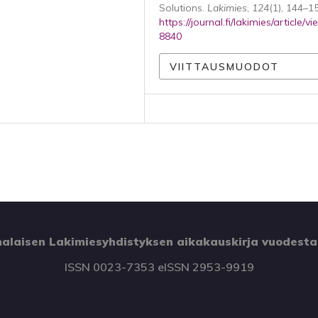
Solutions.
Lakimies
,
124
(1), 144–1
https://journal.fi/lakimies/article/v
8840
VIITTAUSMUODOT
alaisen Lakimiesyhdistyksen aikakauskirja vuodesta
ISSN 0023-7353 eISSN 2953-9919