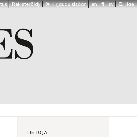
itus
Rekisteröidy
Kirjaudu sisään
en
fi
sv
Hae
TIETOJA