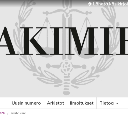
Lähetä käsikirjo
Uusin numero
Arkistot
Ilmoitukset
Tietoa
026
/
Väitöksiä