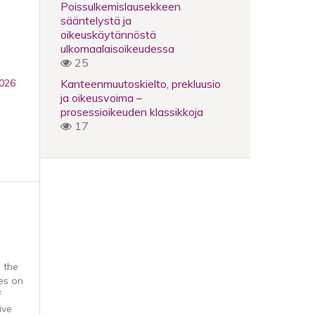
Poissulkemislausekkeen
sääntelystä ja
oikeuskäytännöstä
ulkomaalaisoikeudessa
25
Kanteenmuutoskielto, prekluusio
2026
ja oikeusvoima –
prosessioikeuden klassikkoja
17
g the
es on
f
ive