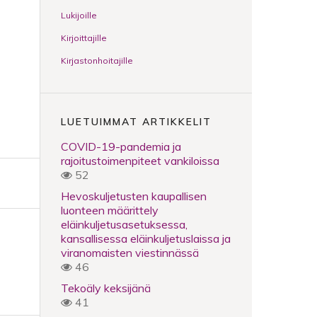
Lukijoille
Kirjoittajille
Kirjastonhoitajille
LUETUIMMAT ARTIKKELIT
COVID-19-pandemia ja
rajoitustoimenpiteet vankiloissa
52
Hevoskuljetusten kaupallisen
luonteen määrittely
eläinkuljetusasetuksessa,
kansallisessa eläinkuljetuslaissa ja
viranomaisten viestinnässä
46
Tekoäly keksijänä
41