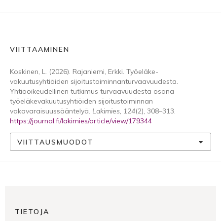
VIITTAAMINEN
Koskinen, L. (2026). Rajaniemi, Erkki. Työeläke-
vakuutusyhtiöiden sijoitustoiminnanturvaavuudesta.
Yhtiöoikeudellinen tutkimus turvaavuudesta osana
työeläkevakuutusyhtiöiden sijoitustoiminnan
vakavaraisuussääntelyä.
Lakimies
,
124
(2), 308–313.
https://journal.fi/lakimies/article/view/179344
VIITTAUSMUODOT
TIETOJA