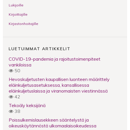
Lukijoille
Kirjoittajille
Kirjastonhoitajille
LUETUIMMAT ARTIKKELIT
COVID-19-pandemia ja rajoitustoimenpiteet
vankiloissa
50
Hevoskuljetusten kaupallisen luonteen määrittely
eläinkuljetusasetuksessa, kansallisessa
eläinkuljetuslaissa ja viranomaisten viestinnässä
42
Tekoäly keksijänä
38
Poissulkemislausekkeen sääntelystä ja
oikeuskäytännöstä ulkomaalaisoikeudessa