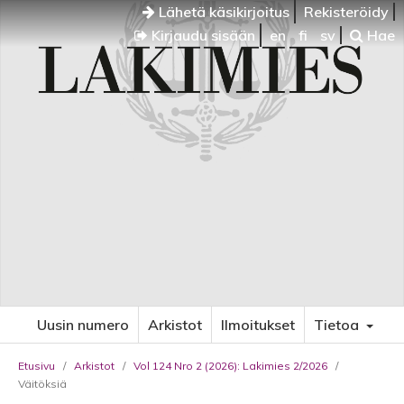
Lähetä käsikirjoitus
Rekisteröidy
Kirjaudu sisään
en
fi
sv
Hae
Uusin numero
Arkistot
Ilmoitukset
Tietoa
Etusivu
/
Arkistot
/
Vol 124 Nro 2 (2026): Lakimies 2/2026
/
Väitöksiä