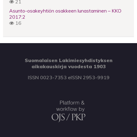
21
Asunto-osakeyhtiön osakkeen lunastaminen – KKO
2017:2
16
Suomalaisen Lakimiesyhdistyksen
aikakauskirja vuodesta 1903
ISSN 0023-7353 eISSN 2953-9919