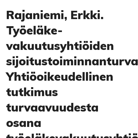
Rajaniemi, Erkki.
Työeläke-
vakuutusyhtiöiden
sijoitustoiminnanturv
Yhtiöoikeudellinen
tutkimus
turvaavuudesta
osana