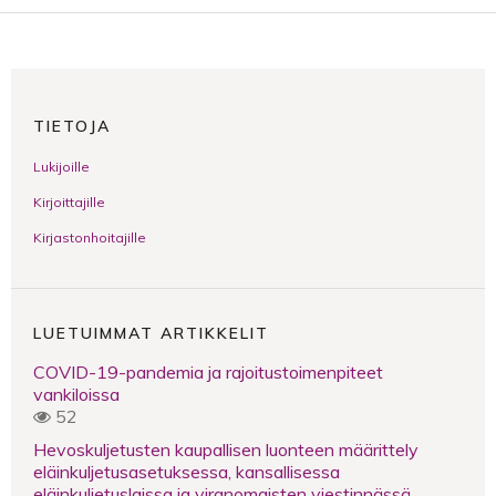
TIETOJA
Lukijoille
Kirjoittajille
Kirjastonhoitajille
LUETUIMMAT ARTIKKELIT
COVID-19-pandemia ja rajoitustoimenpiteet
vankiloissa
52
Hevoskuljetusten kaupallisen luonteen määrittely
eläinkuljetusasetuksessa, kansallisessa
eläinkuljetuslaissa ja viranomaisten viestinnässä