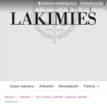
Lähetä käsikirjoitus
Rekisteröidy
Kirjaudu sisään
en
fi
sv
Hae
Uusin numero
Arkistot
Ilmoitukset
Tietoa
Etusivu
/
Arkistot
/
Vol 124 Nro 2 (2026): Lakimies 2/2026
/
Väitöksiä