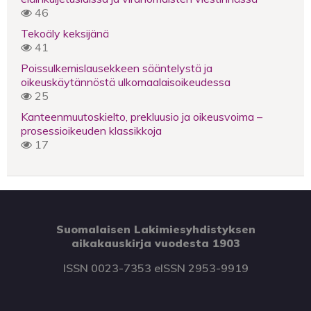
46
Tekoäly keksijänä
41
Poissulkemislausekkeen sääntelystä ja
oikeuskäytännöstä ulkomaalaisoikeudessa
25
Kanteenmuutoskielto, prekluusio ja oikeusvoima –
prosessioikeuden klassikkoja
17
Suomalaisen Lakimiesyhdistyksen
aikakauskirja vuodesta 1903
ISSN 0023-7353 eISSN 2953-9919