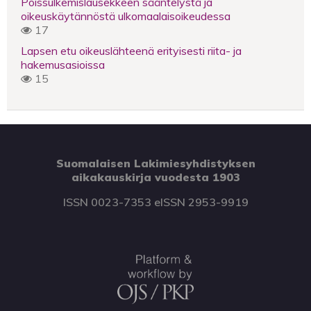
Poissulkemislausekkeen sääntelystä ja
oikeuskäytännöstä ulkomaalaisoikeudessa
17
Lapsen etu oikeuslähteenä erityisesti riita- ja
hakemusasioissa
15
Suomalaisen Lakimiesyhdistyksen
aikakauskirja vuodesta 1903
ISSN 0023-7353 eISSN 2953-9919