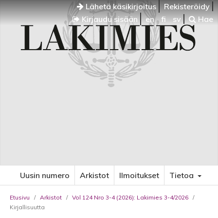
Lähetä käsikirjoitus
Rekisteröidy
Kirjaudu sisään
en
fi
sv
Hae
Uusin numero
Arkistot
Ilmoitukset
Tietoa
Etusivu
/
Arkistot
/
Vol 124 Nro 3-4 (2026): Lakimies 3-4/2026
/
Kirjallisuutta