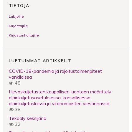
TIETOJA
Lukijoille
Kirjoittajille
Kirjastonhoitajille
LUETUIMMAT ARTIKKELIT
COVID-19-pandemia ja rajoitustoimenpiteet
vankiloissa
48
Hevoskuljetusten kaupallisen luonteen määrittely
eläinkuljetusasetuksessa, kansallisessa
eläinkuljetuslaissa ja viranomaisten viestinnässä
38
Tekoäly keksijänä
32