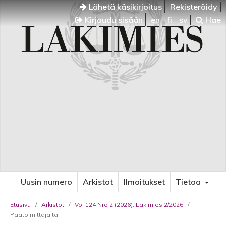
Lähetä käsikirjoitus
Rekisteröidy
Kirjaudu sisään
en
fi
sv
Hae
Uusin numero
Arkistot
Ilmoitukset
Tietoa
Etusivu
/
Arkistot
/
Vol 124 Nro 2 (2026): Lakimies 2/2026
/
Päätoimittajalta