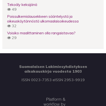
Tekoäly keksijänä
49
Poissulkemislausekkeen sääntelystä ja
oikeuskäytännöstä ulkomaalaisoikeudessa
32
Voisiko maalittaminen olla rangaistavaa?
29
Suomalaisen Lakimiesyhdistyksen
aikakauskirja vuodesta 1903
ISSN 0023-7353 eISSN 2953-9919