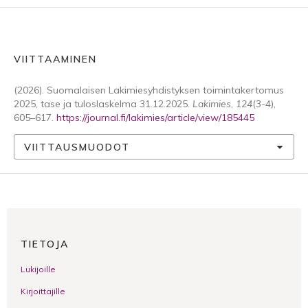
VIITTAAMINEN
(2026). Suomalaisen Lakimiesyhdistyksen toimintakertomus
2025, tase ja tuloslaskelma 31.12.2025.
Lakimies
,
124
(3-4),
605–617.
https://journal.fi/lakimies/article/view/185445
VIITTAUSMUODOT
TIETOJA
Lukijoille
Kirjoittajille