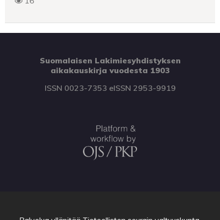
16
Suomalaisen Lakimiesyhdistyksen
aikakauskirja vuodesta 1903
ISSN 0023-7353 eISSN 2953-9919