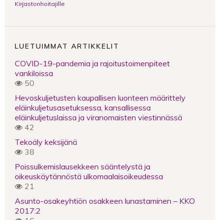
Kirjastonhoitajille
LUETUIMMAT ARTIKKELIT
COVID-19-pandemia ja rajoitustoimenpiteet
vankiloissa
50
Hevoskuljetusten kaupallisen luonteen määrittely
eläinkuljetusasetuksessa, kansallisessa
eläinkuljetuslaissa ja viranomaisten viestinnässä
42
Tekoäly keksijänä
38
Poissulkemislausekkeen sääntelystä ja
oikeuskäytännöstä ulkomaalaisoikeudessa
21
Asunto-osakeyhtiön osakkeen lunastaminen – KKO
2017:2