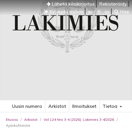
Lähetä käsikirjoitus
Rekisteröidy
Kirjaudu sisään
en
fi
sv
Hae
Uusin numero
Arkistot
Ilmoitukset
Tietoa
Etusivu
/
Arkistot
/
Vol 124 Nro 3-4 (2026): Lakimies 3-4/2026
/
Ajankohtaista