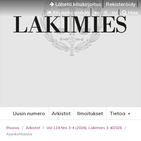
Lähetä käsikirjoitus
Rekisteröidy
Kirjaudu sisään
en
fi
sv
Hae
Uusin numero
Arkistot
Ilmoitukset
Tietoa
Etusivu
/
Arkistot
/
Vol 124 Nro 3-4 (2026): Lakimies 3-4/2026
/
Ajankohtaista