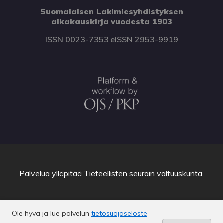
Suomalaisen Lakimiesyhdistyksen
aikakauskirja vuodesta 1903
ISSN 0023-7353 eISSN 2953-9919
Palvelua ylläpitää
Tieteellisten seurain valtuuskunta
.
Ole hyvä ja lue palvelun
tietosuojaseloste