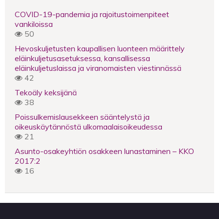
COVID-19-pandemia ja rajoitustoimenpiteet
vankiloissa
50
Hevoskuljetusten kaupallisen luonteen määrittely
eläinkuljetusasetuksessa, kansallisessa
eläinkuljetuslaissa ja viranomaisten viestinnässä
42
Tekoäly keksijänä
38
Poissulkemislausekkeen sääntelystä ja
oikeuskäytännöstä ulkomaalaisoikeudessa
21
Asunto-osakeyhtiön osakkeen lunastaminen – KKO
2017:2
16