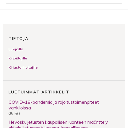
TIETOJA
Lukijoille
Kirjoittajille
Kirjastonhoitajille
LUETUIMMAT ARTIKKELIT
COVID-19-pandemia ja rajoitustoimenpiteet
vankiloissa
50
Hevoskuljetusten kaupallisen luonteen määrittely
eläinkuljetusasetuksessa, kansallisessa