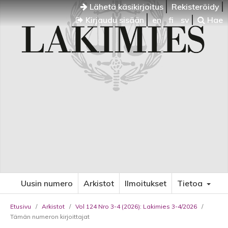
Lähetä käsikirjoitus
Rekisteröidy
Kirjaudu sisään
en
fi
sv
Hae
Uusin numero
Arkistot
Ilmoitukset
Tietoa
Etusivu
/
Arkistot
/
Vol 124 Nro 3-4 (2026): Lakimies 3-4/2026
/
Tämän numeron kirjoittajat