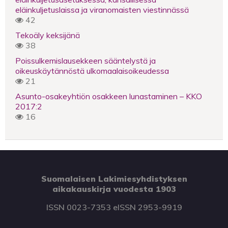
eläinkuljetuslaissa ja viranomaisten viestinnässä
42
Tekoäly keksijänä
38
Poissulkemislausekkeen sääntelystä ja
oikeuskäytännöstä ulkomaalaisoikeudessa
21
Asunto-osakeyhtiön osakkeen lunastaminen – KKO
2017:2
16
Suomalaisen Lakimiesyhdistyksen
aikakauskirja vuodesta 1903
ISSN 0023-7353 eISSN 2953-9919