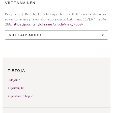
VIITTAAMINEN
Kauppila, J., Kautto, P., & Römpötti, E. (2019). Sääntelytaakan
rakentuminen ympäristönsuojelussa.
Lakimies
,
117
(3-4), 264–
288.
https://journal.fi/lakimies/article/view/76597
VIITTAUSMUODOT
TIETOJA
Lukijoille
Kirjoittajille
Kirjastonhoitajille