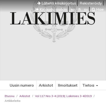
Lähetä käsikirjoitus
Rekisteröidy
Kirjaudu sisään
en
fi
sv
Hae
Uusin numero
Arkistot
Ilmoitukset
Tietoa
Etusivu
/
Arkistot
/
Vol 117 Nro 3-4 (2019): Lakimies 3-4/2019
/
Artikkeleita