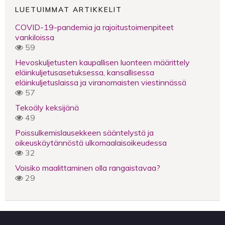
LUETUIMMAT ARTIKKELIT
COVID-19-pandemia ja rajoitustoimenpiteet
vankiloissa
59
Hevoskuljetusten kaupallisen luonteen määrittely
eläinkuljetusasetuksessa, kansallisessa
eläinkuljetuslaissa ja viranomaisten viestinnässä
57
Tekoäly keksijänä
49
Poissulkemislausekkeen sääntelystä ja
oikeuskäytännöstä ulkomaalaisoikeudessa
32
Voisiko maalittaminen olla rangaistavaa?
29