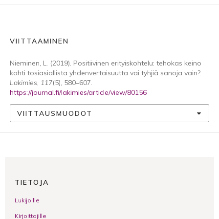
VIITTAAMINEN
Nieminen, L. (2019). Positiivinen erityiskohtelu: tehokas keino
kohti tosiasiallista yhdenvertaisuutta vai tyhjiä sanoja vain?.
Lakimies
,
117
(5), 580–607.
https://journal.fi/lakimies/article/view/80156
VIITTAUSMUODOT
TIETOJA
Lukijoille
Kirjoittajille