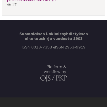
17
Suomalaisen Lakimiesyhdistyksen
aikakauskirja vuodesta 1903
ISSN 0023-7353 eISSN 2953-9919