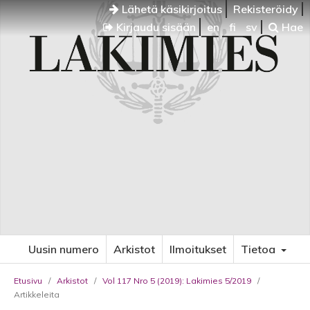
Lähetä käsikirjoitus
Rekisteröidy
Kirjaudu sisään
en
fi
sv
Hae
Uusin numero
Arkistot
Ilmoitukset
Tietoa
Etusivu
/
Arkistot
/
Vol 117 Nro 5 (2019): Lakimies 5/2019
/
Artikkeleita