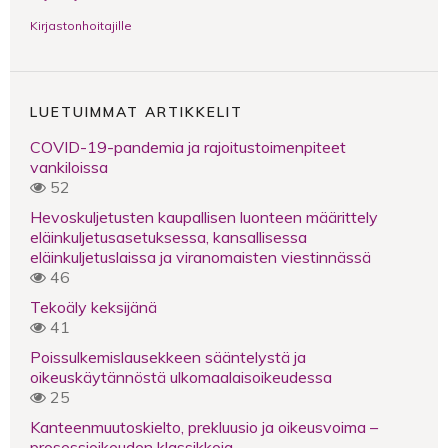
Kirjastonhoitajille
LUETUIMMAT ARTIKKELIT
COVID-19-pandemia ja rajoitustoimenpiteet
vankiloissa
52
Hevoskuljetusten kaupallisen luonteen määrittely
eläinkuljetusasetuksessa, kansallisessa
eläinkuljetuslaissa ja viranomaisten viestinnässä
46
Tekoäly keksijänä
41
Poissulkemislausekkeen sääntelystä ja
oikeuskäytännöstä ulkomaalaisoikeudessa
25
Kanteenmuutoskielto, prekluusio ja oikeusvoima –
prosessioikeuden klassikkoja