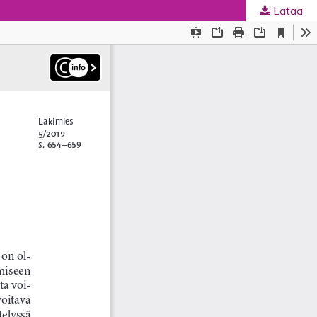
Lataa
ta
.