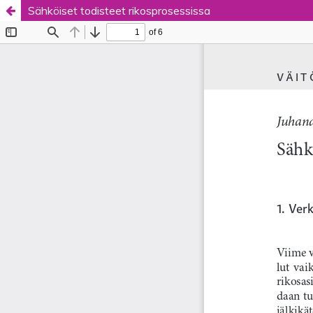
Sähköiset todisteet rikosprosessissa