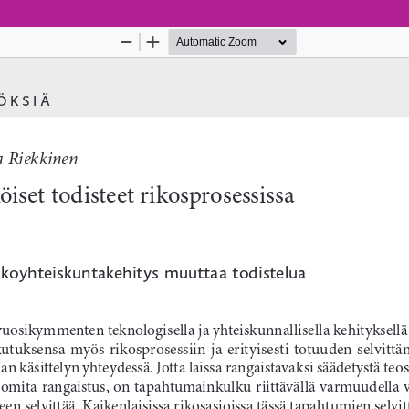
Palvelua ylläpitää
Tieteellisten seurain valtuuskun