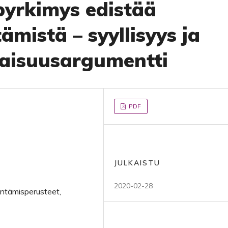
pyrkimys edistää
ämistä – syyllisyys ja
aisuusargumentti
PDF
JULKAISTU
2020-02-28
entämisperusteet,