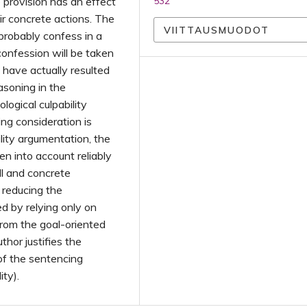
 provision has an effect
532
eir concrete actions. The
VIITTAUSMUODOT
 probably confess in a
confession will be taken
 have actually resulted
asoning in the
logical culpability
ng consideration is
lity argumentation, the
en into account reliably
ll and concrete
 reducing the
d by relying only on
rom the goal-oriented
thor justifies the
of the sentencing
ity).