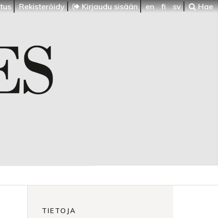
itus
Rekisteröidy
Kirjaudu sisään
en
fi
sv
Hae
TIETOJA