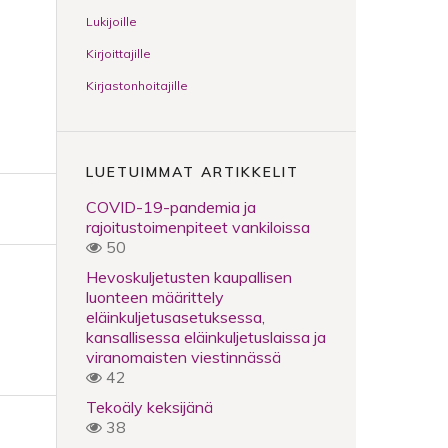
Lukijoille
Kirjoittajille
Kirjastonhoitajille
LUETUIMMAT ARTIKKELIT
COVID-19-pandemia ja
rajoitustoimenpiteet vankiloissa
50
Hevoskuljetusten kaupallisen
luonteen määrittely
eläinkuljetusasetuksessa,
kansallisessa eläinkuljetuslaissa ja
viranomaisten viestinnässä
42
Tekoäly keksijänä
38