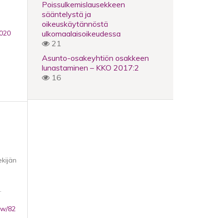
Poissulkemislausekkeen
sääntelystä ja
oikeuskäytännöstä
ulkomaalaisoikeudessa
2020
21
Asunto-osakeyhtiön osakkeen
lunastaminen – KKO 2017:2
16
ekijän
.
iew/82