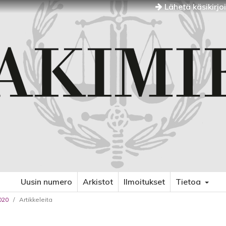
Lähetä käsikirjo
Uusin numero
Arkistot
Ilmoitukset
Tietoa
020
/
Artikkeleita