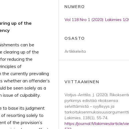
NUMERO
Vol 118 Nro 1 (2020): Lakimies 1/
ring up of the
iency
OSASTO
unishments can be
Artikkeleita
e clearing up of the
 for reducing the
inciples of
the currently prevailing
ks whether an offender’s
VIITTAAMINEN
uld be seen solely as a
 issue of culpability.
Vatjus-Anttila, J. (2020). Rikoksent
pyrkimys edistää rikoksensa
selvittämistä – syyllisyys ja
e to base its judgment
tarkoituksenmukaisuusargumentti
 of resorting solely to
Lakimies
,
118
(1), 55-74.
ent of the provision’s
https://journal.fi/lakimies/article/v