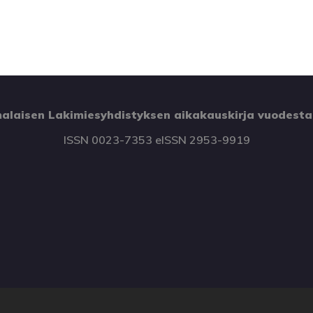
alaisen Lakimiesyhdistyksen aikakauskirja vuodesta
ISSN 0023-7353 eISSN 2953-9919