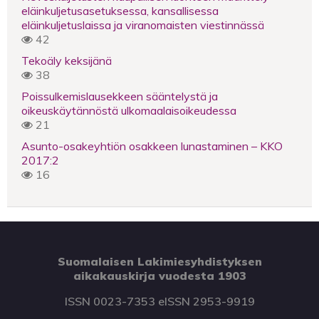
eläinkuljetusasetuksessa, kansallisessa
eläinkuljetuslaissa ja viranomaisten viestinnässä
42
Tekoäly keksijänä
38
Poissulkemislausekkeen sääntelystä ja
oikeuskäytännöstä ulkomaalaisoikeudessa
21
Asunto-osakeyhtiön osakkeen lunastaminen – KKO
2017:2
16
Suomalaisen Lakimiesyhdistyksen
aikakauskirja vuodesta 1903
ISSN 0023-7353 eISSN 2953-9919