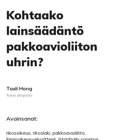
Kohtaako
lainsäädäntö
pakkoavioliiton
uhrin?
Tuuli Hong
Turun yliopisto
Avainsanat:
rikosoikeus, rikoslaki, pakkoavioliitto,
ihmisoikeusvelvoitteet, Istanbulin sopimus