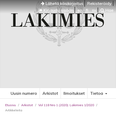
Lähetä käsikirjoitus
Rekisteröidy
Kirjaudu sisään
en
fi
sv
Hae
Uusin numero
Arkistot
Ilmoitukset
Tietoa
Etusivu
/
Arkistot
/
Vol 118 Nro 1 (2020): Lakimies 1/2020
/
Artikkeleita