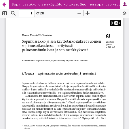
Sopimussakko ja sen käyttötarkoitukset Suomen sopimusoikeudessa – erityisesti painostusfunktiosta ja sen merkityksestä
Palvelua ylläpitää
Tieteellisten seurain valtuuskunta
.