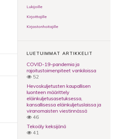
Lukijoille
Kirjoittajille
Kirjastonhoitajille
LUETUIMMAT ARTIKKELIT
COVID-19-pandemia ja
rajoitustoimenpiteet vankiloissa
52
Hevoskuljetusten kaupallisen
luonteen määrittely
eläinkuljetusasetuksessa,
kansallisessa eläinkuljetuslaissa ja
viranomaisten viestinnässä
46
Tekoäly keksijänä
41