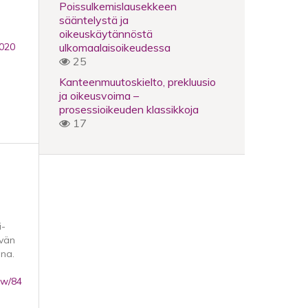
Poissulkemislausekkeen
sääntelystä ja
oikeuskäytännöstä
ulkomaalaisoikeudessa
2020
25
Kanteenmuutoskielto, prekluusio
ja oikeusvoima –
prosessioikeuden klassikkoja
17
i-
ävän
ena.
iew/84