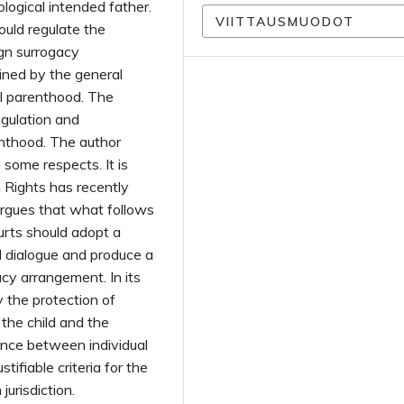
iological intended father.
VIITTAUSMUODOT
ould regulate the
ign surrogacy
mined by the general
al parenthood. The
egulation and
enthood. The author
n some respects. It is
 Rights has recently
argues that what follows
urts should adopt a
l dialogue and produce a
cy arrangement. In its
y the protection of
the child and the
lance between individual
stifiable criteria for the
jurisdiction.