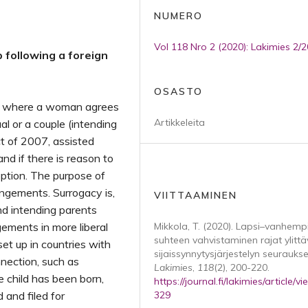
NUMERO
Vol 118 Nro 2 (2020): Lakimies 2/
p following a foreign
OSASTO
on where a woman agrees
Artikkeleita
ual or a couple (intending
ct of 2007, assisted
and if there is reason to
option. The purpose of
angements. Surrogacy is,
VIITTAAMINEN
nd intending parents
ements in more liberal
Mikkola, T. (2020). Lapsi–vanhemp
suhteen vahvistaminen rajat ylitt
set up in countries with
sijaissynnytysjärjestelyn seurauks
nection, such as
Lakimies
,
118
(2), 200-220.
e child has been born,
https://journal.fi/lakimies/article/v
 and filed for
329