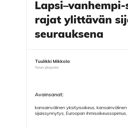
Lapsi–vanhempi-
rajat ylittävän si
seurauksena
Tuulikki Mikkola
Turun yliopisto
Avainsanat:
kansainvälinen yksityisoikeus, kansainvälinen 
sijaissynnytys, Euroopan ihmisoikeussopimus, l