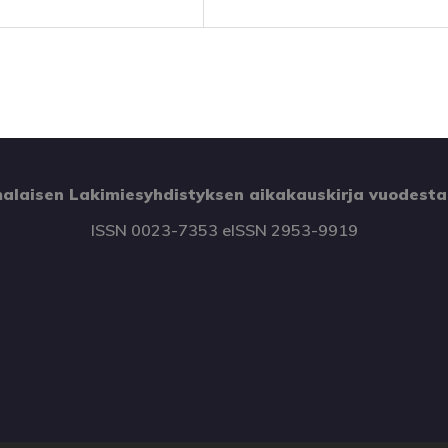
alaisen Lakimiesyhdistyksen aikakauskirja vuodesta
ISSN 0023-7353 eISSN 2953-9919