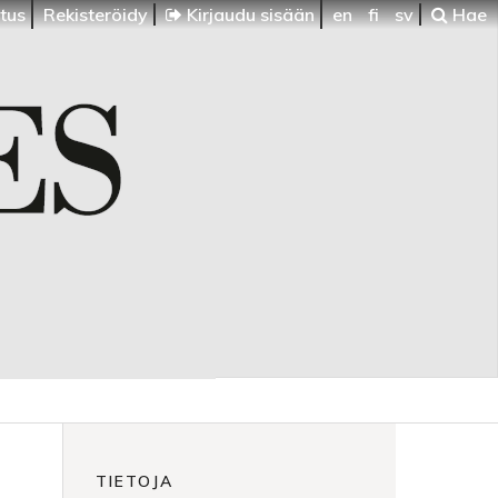
itus
Rekisteröidy
Kirjaudu sisään
en
fi
sv
Hae
TIETOJA