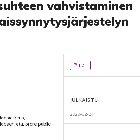
suhteen vahvistaminen
jaissynnytysjärjestelyn
PDF
JULKAISTU
2020-02-24
lapsioikeus,
apsen etu, ordre public