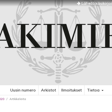
Lähetä käsikirjo
Uusin numero
Arkistot
Ilmoitukset
Tietoa
020
/
Artikkeleita