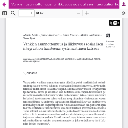
Vankien asunnottomuus ja liikkuvuus sosiaalisen integraation haasteena: systemaattinen katsaus
Palvelua ylläpitää
Tieteellisten seurain valtuuskunta
.