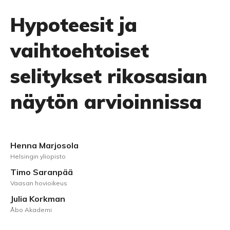
Hypoteesit ja
vaihtoehtoiset
selitykset rikosasian
näytön arvioinnissa
Henna Marjosola
Helsingin yliopisto
Timo Saranpää
Vaasan hovioikeus
Julia Korkman
Åbo Akademi