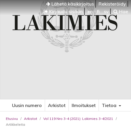
Lähetä käsikirjoitus
Rekisteröidy
Kirjaudu sisään
en
fi
sv
Hae
Uusin numero
Arkistot
Ilmoitukset
Tietoa
Etusivu
/
Arkistot
/
Vol 119 Nro 3-4 (2021): Lakimies 3-4/2021
/
Artikkeleita