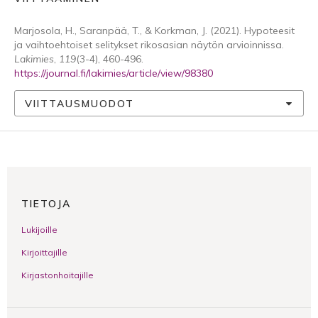
Marjosola, H., Saranpää, T., & Korkman, J. (2021). Hypoteesit
ja vaihtoehtoiset selitykset rikosasian näytön arvioinnissa.
Lakimies
,
119
(3-4), 460-496.
https://journal.fi/lakimies/article/view/98380
VIITTAUSMUODOT
TIETOJA
Lukijoille
Kirjoittajille
Kirjastonhoitajille