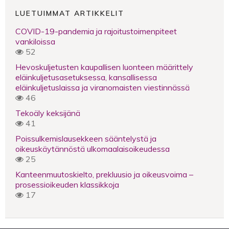
LUETUIMMAT ARTIKKELIT
COVID-19-pandemia ja rajoitustoimenpiteet
vankiloissa
52
Hevoskuljetusten kaupallisen luonteen määrittely
eläinkuljetusasetuksessa, kansallisessa
eläinkuljetuslaissa ja viranomaisten viestinnässä
46
Tekoäly keksijänä
41
Poissulkemislausekkeen sääntelystä ja
oikeuskäytännöstä ulkomaalaisoikeudessa
25
Kanteenmuutoskielto, prekluusio ja oikeusvoima –
prosessioikeuden klassikkoja
17