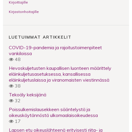
Kirjoittajille
Kirjastonhoitajille
LUETUIMMAT ARTIKKELIT
COVID-19-pandemia ja rajoitustoimenpiteet
vankiloissa
48
Hevoskuljetusten kaupallisen luonteen määrittely
eläinkuljetusasetuksessa, kansallisessa
eläinkuljetuslaissa ja viranomaisten viestinnässä
38
Tekoäly keksijänä
32
Poissulkemislausekkeen sääntelystä ja
oikeuskäytännöstä ulkomaalaisoikeudessa
17
Lapsen etu oikeuslähteenä erityisesti riita- ja