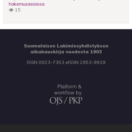
hakemusasioissa
15
Suomalaisen Lakimiesyhdistyksen
aikakauskirja vuodesta 1903
ISSN 0023-7353 eISSN 2953-9919