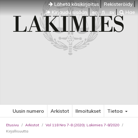
Lähetä käsikirjoitus
Rekisteröidy
Kirjaudu sisään
en
fi
sv
Hae
Uusin numero
Arkistot
Ilmoitukset
Tietoa
Etusivu
/
Arkistot
/
Vol 118 Nro 7-8 (2020): Lakimies 7-8/2020
/
Kirjallisuutta