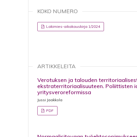
KOKO NUMERO
Lakimies-aikakauskirja 1/2024
ARTIKKELEITA
Verotuksen ja talouden territoriaalise
ekstraterritoriaalisuuteen. Poliittisten
yritysveroreformissa
Jussi Jaakkola
PDF
Normaalisitovaan työehtosopimukseen 