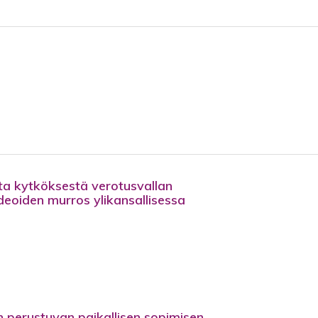
sta kytköksestä verotusvallan
 ideoiden murros ylikansallisessa
perustuvan paikallisen sopimisen