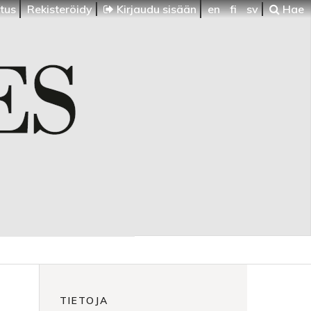
itus
Rekisteröidy
Kirjaudu sisään
en
fi
sv
Hae
TIETOJA