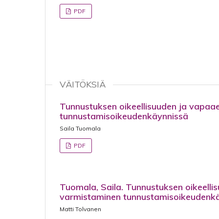
PDF
VÄITÖKSIÄ
Tunnustuksen oikeellisuuden ja vapaa
tunnustamisoikeudenkäynnissä
Saila Tuomala
PDF
Tuomala, Saila. Tunnustuksen oikeell
varmistaminen tunnustamisoikeudenk
Matti Tolvanen