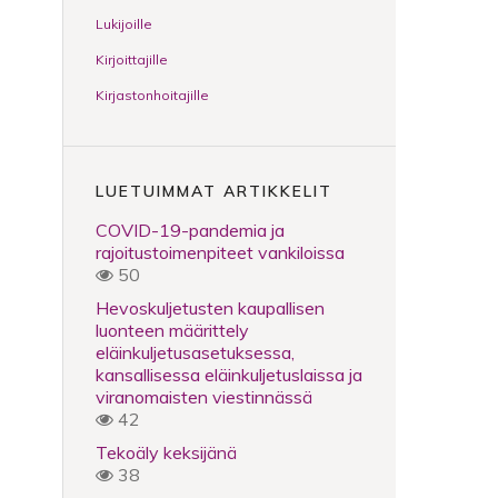
Lukijoille
Kirjoittajille
Kirjastonhoitajille
LUETUIMMAT ARTIKKELIT
COVID-19-pandemia ja
rajoitustoimenpiteet vankiloissa
50
Hevoskuljetusten kaupallisen
luonteen määrittely
eläinkuljetusasetuksessa,
kansallisessa eläinkuljetuslaissa ja
viranomaisten viestinnässä
42
Tekoäly keksijänä
38