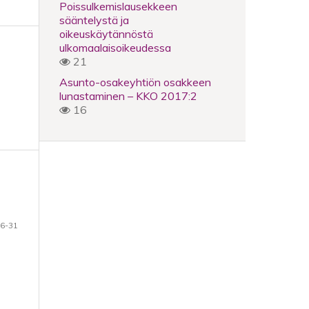
Poissulkemislausekkeen
sääntelystä ja
oikeuskäytännöstä
ulkomaalaisoikeudessa
21
Asunto-osakeyhtiön osakkeen
lunastaminen – KKO 2017:2
16
6-31