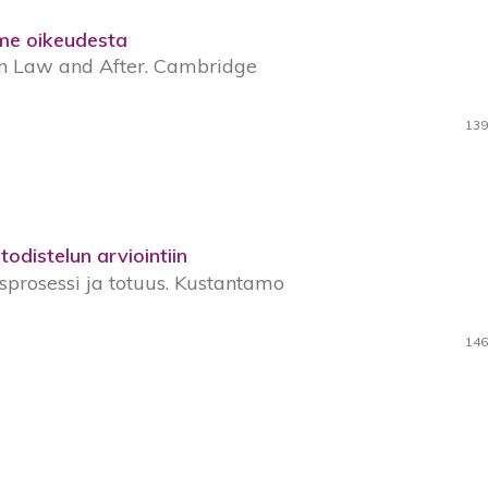
me oikeudesta
rn Law and After. Cambridge
139
odistelun arviointiin
sprosessi ja totuus. Kustantamo
146