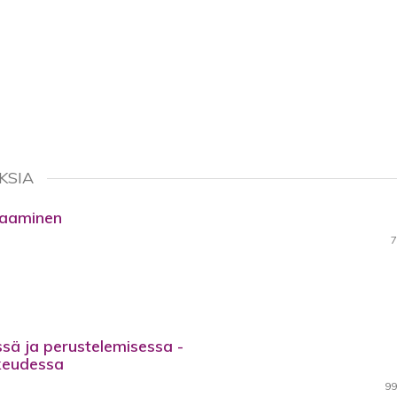
KSIA
vaaminen
7
ssä ja perustelemisessa -
keudessa
99