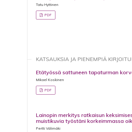
Tatu Hyttinen
PDF
KATSAUKSIA JA PIENEMPIÄ KIRJOITU
Etätyössä sattuneen tapaturman kor
Mikael Koskinen
PDF
Lainopin merkitys ratkaisun keksimise
muistikuvia työstäni korkeimmassa oi
Pertti Välimäki