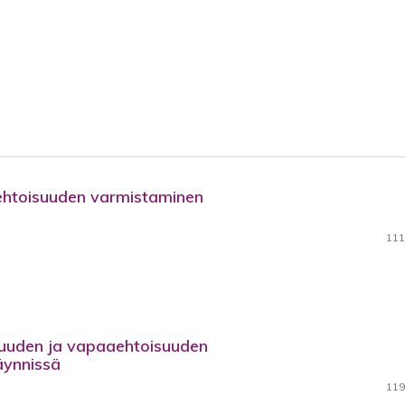
ehtoisuuden varmistaminen
111
isuuden ja vapaaehtoisuuden
äynnissä
119