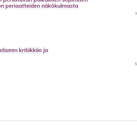
tön periaatteiden näkökulmasta
3
iseen kritiikkiin ja
5