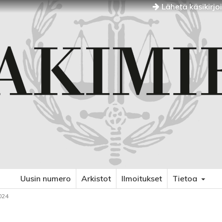
Lähetä käsikirjo
Uusin numero
Arkistot
Ilmoitukset
Tietoa
024