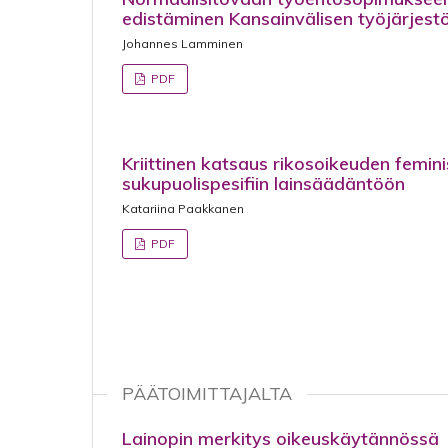
edistäminen Kansainvälisen työjärjes
Johannes Lamminen
PDF
Kriittinen katsaus rikosoikeuden feminist
sukupuolispesifiin lainsäädäntöön
Katariina Paakkanen
PDF
PÄÄTOIMITTAJALTA
Lainopin merkitys oikeuskäytännössä