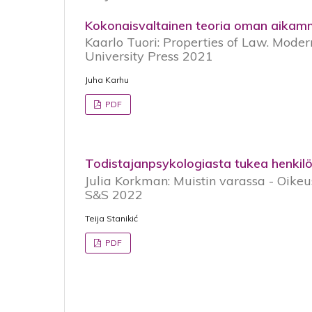
Kokonaisvaltainen teoria oman aikam
Kaarlo Tuori: Properties of Law. Mode
University Press 2021
Juha Karhu
PDF
Todistajanpsykologiasta tukea henkilöt
Julia Korkman: Muistin varassa - Oikeu
S&S 2022
Teija Stanikić
PDF