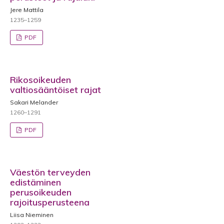
Jere Mattila
1235–1259
PDF
Rikosoikeuden
valtiosääntöiset rajat
Sakari Melander
1260–1291
PDF
Väestön terveyden
edistäminen
perusoikeuden
rajoitusperusteena
Liisa Nieminen