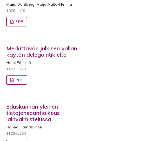
Maija Dahlberg, Maija Aalto-Heinilä
1076–1101
PDF
Merkittävän julkisen vallan
käytön delegointikielto
Heini Färkkilä
1102–1128
PDF
Eduskunnan yleinen
tietojensaantioikeus
lainvalmistelussa
Hanna Hämäläinen
1129–1154