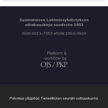
Suomalaisen Lakimiesyhdistyksen
aikakauskirja vuodesta 1903
ISSN 0023-7353 eISSN 2953-9919
Palvelua ylläpitää
Tieteellisten seurain valtuuskunta
.