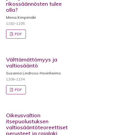
rikossäännösten tulee
olla?
Minna Kimpimäki
1182–1205
PDF
Välttämättömyys ja
valtiosääntö
Susanna Lindroos-Hovinheimo
1206–1234
PDF
Oikeusvaltion
itsepuolustuksen
valtiosääntöteoreettiset
perusteet ja rajalaki