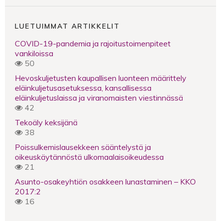
LUETUIMMAT ARTIKKELIT
COVID-19-pandemia ja rajoitustoimenpiteet
vankiloissa
50
Hevoskuljetusten kaupallisen luonteen määrittely
eläinkuljetusasetuksessa, kansallisessa
eläinkuljetuslaissa ja viranomaisten viestinnässä
42
Tekoäly keksijänä
38
Poissulkemislausekkeen sääntelystä ja
oikeuskäytännöstä ulkomaalaisoikeudessa
21
Asunto-osakeyhtiön osakkeen lunastaminen – KKO
2017:2
16