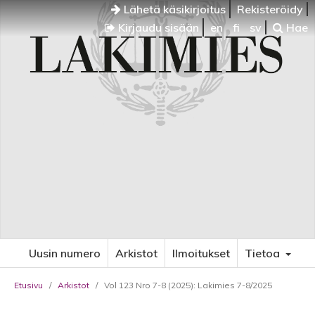
Lähetä käsikirjoitus
Rekisteröidy
Kirjaudu sisään
en
fi
sv
Hae
Uusin numero
Arkistot
Ilmoitukset
Tietoa
Etusivu
/
Arkistot
/
Vol 123 Nro 7-8 (2025): Lakimies 7-8/2025