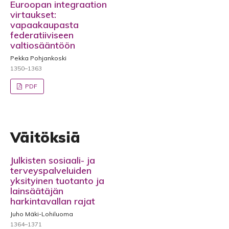
Euroopan integraation
virtaukset:
vapaakaupasta
federatiiviseen
valtiosääntöön
Pekka Pohjankoski
1350–1363
PDF
Väitöksiä
Julkisten sosiaali- ja
terveyspalveluiden
yksityinen tuotanto ja
lainsäätäjän
harkintavallan rajat
Juho Mäki-Lohiluoma
1364–1371