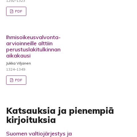
1292–1323
PDF
Ihmisoikeusvalvonta-
arvioinneille alttiin
perustuslakitulkinnan
aikakausi
Jukka Viljanen
1324–1349
PDF
Katsauksia ja pienempiä
kirjoituksia
Suomen valtiojärjestys ja