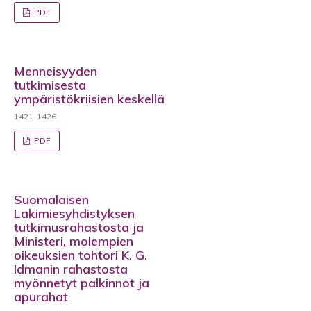
PDF
Menneisyyden
tutkimisesta
ympäristökriisien keskellä
1421-1426
PDF
Suomalaisen
Lakimiesyhdistyksen
tutkimusrahastosta ja
Ministeri, molempien
oikeuksien tohtori K. G.
Idmanin rahastosta
myönnetyt palkinnot ja
apurahat