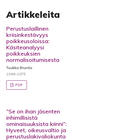
Artikkeleita
Perustuslaillinen
kriisinkestävyys
poikkeusoloissa:
Käsiteanalyysi
poikkeuksien
normalisoitumisesta
Tuukka Brunila
1049–1075
PDF
”Se on ihan jäsenten
inhimillisistä
ominaisuuksista kiinni”:
Hyveet, oikeusvaltio ja
perustuslakivaliokunta