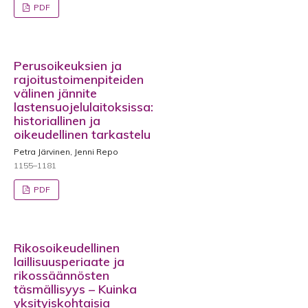
PDF
Perusoikeuksien ja
rajoitustoimenpiteiden
välinen jännite
lastensuojelulaitoksissa:
historiallinen ja
oikeudellinen tarkastelu
Petra Järvinen, Jenni Repo
1155–1181
PDF
Rikosoikeudellinen
laillisuusperiaate ja
rikossäännösten
täsmällisyys – Kuinka
yksityiskohtaisia