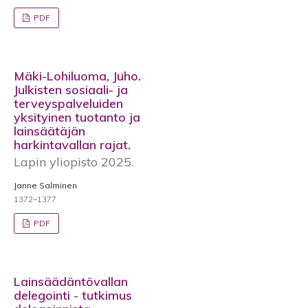
PDF
Mäki-Lohiluoma, Juho.
Julkisten sosiaali- ja
terveyspalveluiden
yksityinen tuotanto ja
lainsäätäjän
harkintavallan rajat.
Lapin yliopisto 2025.
Janne Salminen
1372–1377
PDF
Lainsäädäntövallan
delegointi - tutkimus