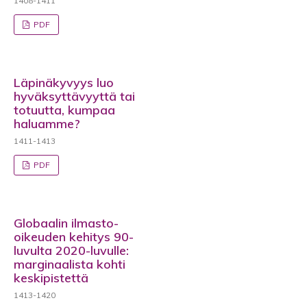
1408-1411
PDF
Läpinäkyvyys luo
hyväksyttävyyttä tai
totuutta, kumpaa
haluamme?
1411-1413
PDF
Globaalin ilmasto-
oikeuden kehitys 90-
luvulta 2020-luvulle:
marginaalista kohti
keskipistettä
1413-1420