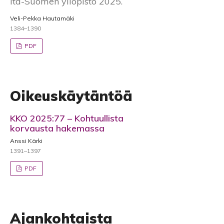
Itä-Suomen yliopisto 2025.
Veli-Pekka Hautamäki
1384–1390
PDF
Oikeuskäytäntöä
KKO 2025:77 – Kohtuullista
korvausta hakemassa
Anssi Kärki
1391–1397
PDF
Ajankohtaista