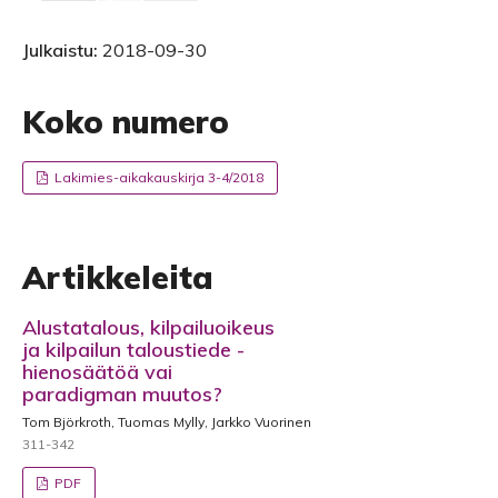
Julkaistu:
2018-09-30
Koko numero
Lakimies-aikakauskirja 3-4/2018
Artikkeleita
Alustatalous, kilpailuoikeus
ja kilpailun taloustiede -
hienosäätöä vai
paradigman muutos?
Tom Björkroth, Tuomas Mylly, Jarkko Vuorinen
311-342
PDF