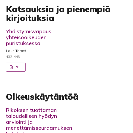
Katsauksia ja pienempiä
kirjoituksia
Yhdistymisvapaus
yhteisöoikeuden
puristuksessa
Lauri Tarasti
432-443
PDF
Oikeuskäytäntöä
Rikoksen tuottaman
taloudellisen hyödyn
arviointi ja
menettämisseuraamuksen