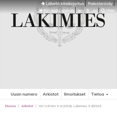
Lähetä käsikirjoitus
Rekisteröidy
Kirjaudu sisään
en
fi
sv
Hae
Uusin numero
Arkistot
Ilmoitukset
Tietoa
Etusivu
/
Arkistot
/
Vol 116 Nro 3-4 (2018): Lakimies 3-4/2018