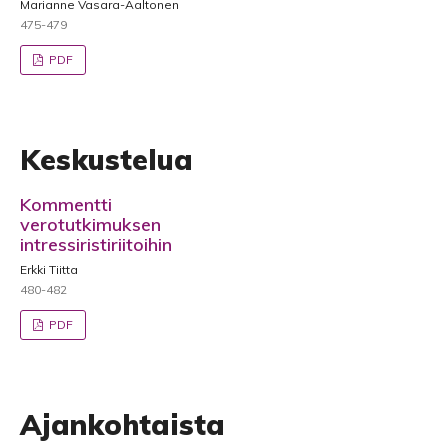
Marianne Vasara-Aaltonen
475-479
PDF
Keskustelua
Kommentti
verotutkimuksen
intressiristiriitoihin
Erkki Tiitta
480-482
PDF
Ajankohtaista