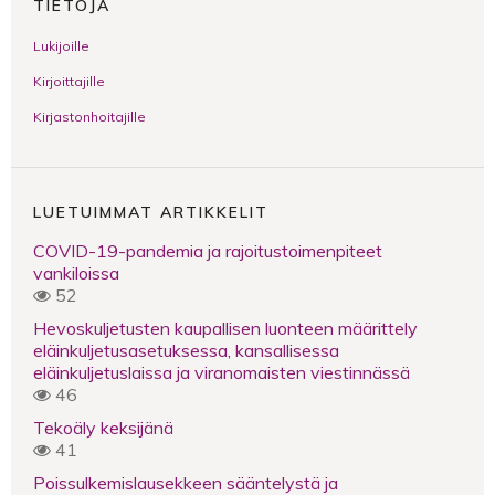
TIETOJA
Lukijoille
Kirjoittajille
Kirjastonhoitajille
LUETUIMMAT ARTIKKELIT
COVID-19-pandemia ja rajoitustoimenpiteet
vankiloissa
52
Hevoskuljetusten kaupallisen luonteen määrittely
eläinkuljetusasetuksessa, kansallisessa
eläinkuljetuslaissa ja viranomaisten viestinnässä
46
Tekoäly keksijänä
41
Poissulkemislausekkeen sääntelystä ja