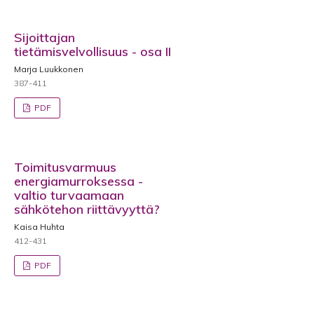
Sijoittajan
tietämisvelvollisuus - osa II
Marja Luukkonen
387-411
PDF
Toimitusvarmuus
energiamurroksessa -
valtio turvaamaan
sähkötehon riittävyyttä?
Kaisa Huhta
412-431
PDF