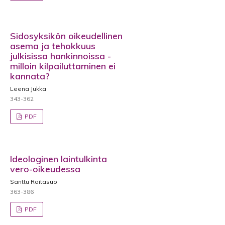
Sidosyksikön oikeudellinen
asema ja tehokkuus
julkisissa hankinnoissa -
milloin kilpailuttaminen ei
kannata?
Leena Jukka
343-362
PDF
Ideologinen laintulkinta
vero-oikeudessa
Santtu Raitasuo
363-386
PDF