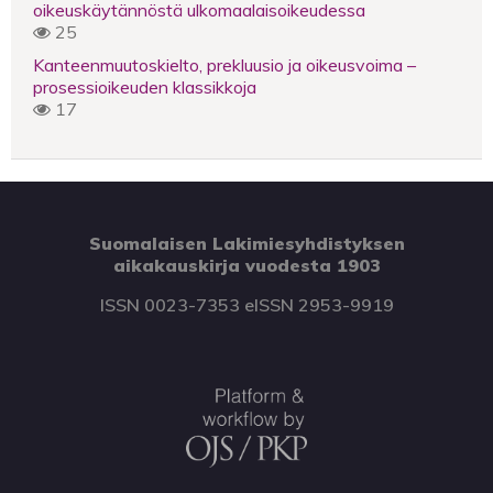
oikeuskäytännöstä ulkomaalaisoikeudessa
25
Kanteenmuutoskielto, prekluusio ja oikeusvoima –
prosessioikeuden klassikkoja
17
Suomalaisen Lakimiesyhdistyksen
aikakauskirja vuodesta 1903
ISSN 0023-7353 eISSN 2953-9919