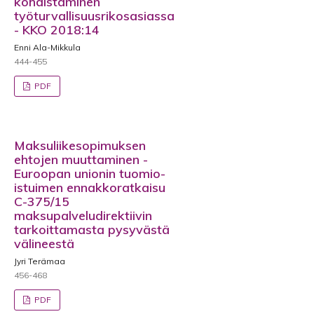
kohdistaminen
työturvallisuusrikosasiassa
- KKO 2018:14
Enni Ala-Mikkula
444-455
PDF
Maksuliikesopimuksen
ehtojen muuttaminen -
Euroopan unionin tuomio-
istuimen ennakkoratkaisu
C-375/15
maksupalveludirektiivin
tarkoittamasta pysyvästä
välineestä
Jyri Terämaa
456-468
PDF