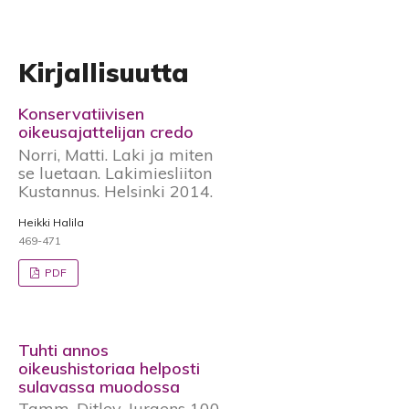
Kirjallisuutta
Konservatiivisen
oikeusajattelijan credo
Norri, Matti. Laki ja miten
se luetaan. Lakimiesliiton
Kustannus. Helsinki 2014.
Heikki Halila
469-471
PDF
Tuhti annos
oikeushistoriaa helposti
sulavassa muodossa
Tamm, Ditlev. Juraens 100