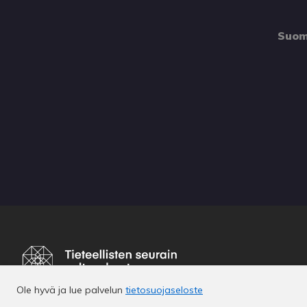
Suom
Ole hyvä ja lue palvelun
tietosuojaseloste