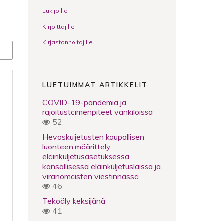
Lukijoille
Kirjoittajille
Kirjastonhoitajille
LUETUIMMAT ARTIKKELIT
COVID-19-pandemia ja
rajoitustoimenpiteet vankiloissa
52
Hevoskuljetusten kaupallisen
luonteen määrittely
eläinkuljetusasetuksessa,
kansallisessa eläinkuljetuslaissa ja
viranomaisten viestinnässä
46
Tekoäly keksijänä
41