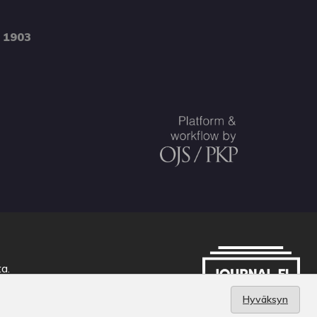
 1903
ta
.
Hyväksyn