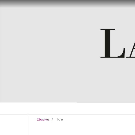
Etusivu
/
Hae