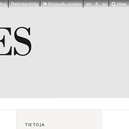
itus
Rekisteröidy
Kirjaudu sisään
en
fi
sv
Hae
TIETOJA