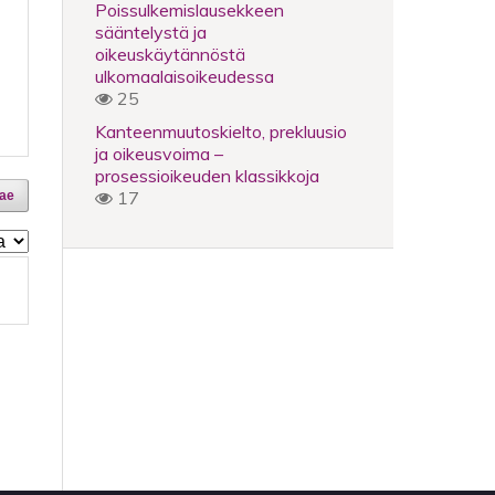
Poissulkemislausekkeen
sääntelystä ja
oikeuskäytännöstä
ulkomaalaisoikeudessa
25
Kanteenmuutoskielto, prekluusio
ja oikeusvoima –
prosessioikeuden klassikkoja
17
ae