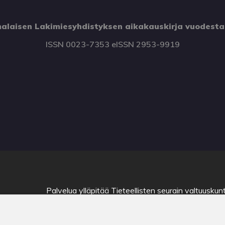
alaisen Lakimiesyhdistyksen aikakauskirja vuodesta
ISSN 0023-7353 eISSN 2953-9919
Palvelua ylläpitää
Tieteellisten seurain valtuuskun