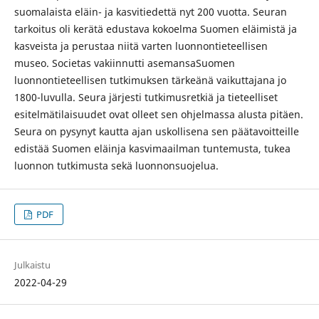
suomalaista eläin- ja kasvitiedettä nyt 200 vuotta. Seuran
tarkoitus oli kerätä edustava kokoelma Suomen eläimistä ja
kasveista ja perustaa niitä varten luonnontieteellisen
museo. Societas vakiinnutti asemansaSuomen
luonnontieteellisen tutkimuksen tärkeänä vaikuttajana jo
1800-luvulla. Seura järjesti tutkimusretkiä ja tieteelliset
esitelmätilaisuudet ovat olleet sen ohjelmassa alusta pitäen.
Seura on pysynyt kautta ajan uskollisena sen päätavoitteille
edistää Suomen eläinja kasvimaailman tuntemusta, tukea
luonnon tutkimusta sekä luonnonsuojelua.
PDF
Julkaistu
2022-04-29