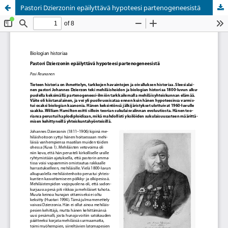
Pastori Dzierzonin epäilyttävä hypoteesi partenogeneesistä
Palvelua ylläpitää
Tieteellisten seurain valtuuskunta
.