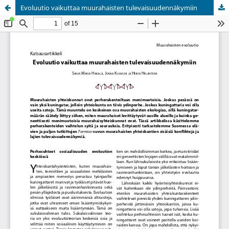
Evoluutio vaikuttaa muurahaisten tulevaisuudennäkymiin
Palvelua ylläpitää
Tieteellisten seurain valtuuskunta
.