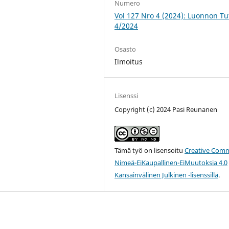
Numero
Vol 127 Nro 4 (2024): Luonnon Tut
4/2024
Osasto
Ilmoitus
Lisenssi
Copyright (c) 2024 Pasi Reunanen
Tämä työ on lisensoitu
Creative Com
Nimeä-EiKaupallinen-EiMuutoksia 4.0
Kansainvälinen Julkinen -lisenssillä
.