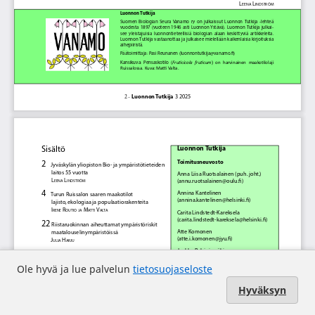
Ole hyvä ja lue palvelun
tietosuojaseloste
Hyväksyn