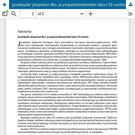
Jyväskylän yliopiston Bio- ja ympäristötieteiden laitos 55 vuotta
Palvelua ylläpitää
Tieteellisten seurain valtuuskunta
.