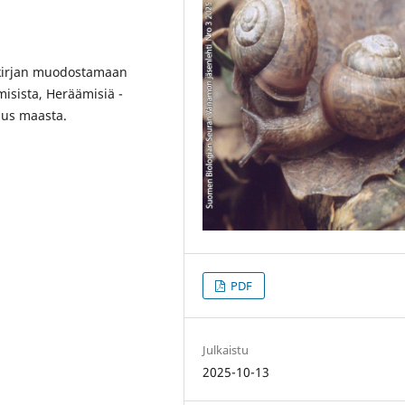
 kirjan muodostamaan
isista, Heräämisiä -
mus maasta.
PDF
Julkaistu
2025-10-13