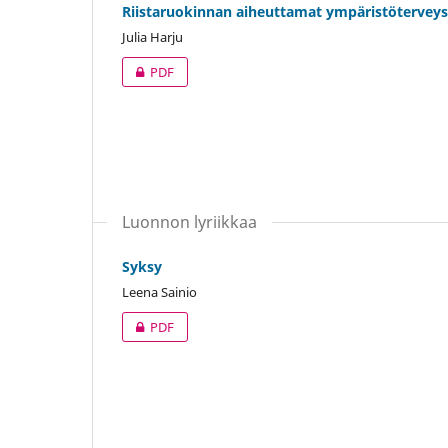
Riistaruokinnan aiheuttamat ympäristöterveys
Julia Harju
PDF
Luonnon lyriikkaa
Syksy
Leena Sainio
PDF