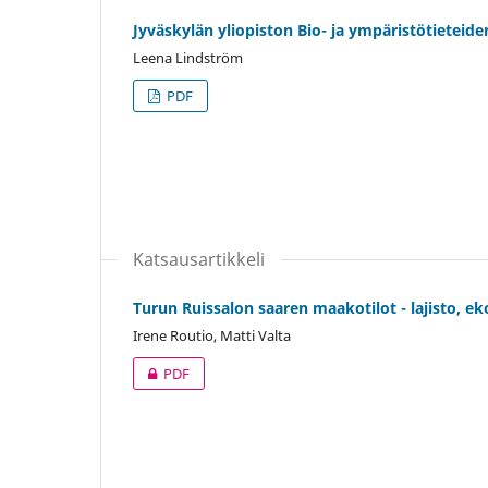
Jyväskylän yliopiston Bio- ja ympäristötieteide
Leena Lindström
PDF
Katsausartikkeli
Turun Ruissalon saaren maakotilot - lajisto, ek
Irene Routio, Matti Valta
PDF