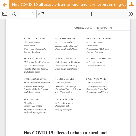
Has COVID-19 affected urban-to-rural and rural-to-urban migration patterns?
Palvelua ylläpitää
Tieteellisten seurain valtuuskunta
.