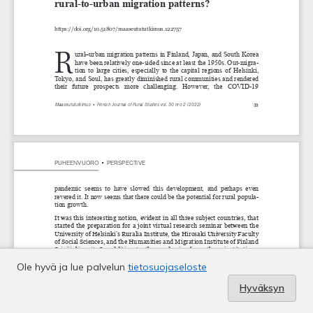
Ole hyvä ja lue palvelun
tietosuojaseloste
Hyväksyn