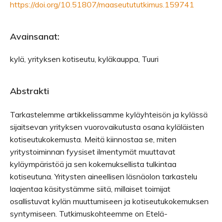
https://doi.org/10.51807/maaseutututkimus.159741
Avainsanat:
kylä, yrityksen kotiseutu, kyläkauppa, Tuuri
Abstrakti
Tarkastelemme artikkelissamme kyläyhteisön ja kylässä
sijaitsevan yrityksen vuorovaikutusta osana kyläläisten
kotiseutukokemusta. Meitä kiinnostaa se, miten
yritystoiminnan fyysiset ilmentymät muuttavat
kyläympäristöä ja sen kokemuksellista tulkintaa
kotiseutuna. Yritysten aineellisen läsnäolon tarkastelu
laajentaa käsitystämme siitä, millaiset toimijat
osallistuvat kylän muuttumiseen ja kotiseutukokemuksen
syntymiseen. Tutkimuskohteemme on Etelä-