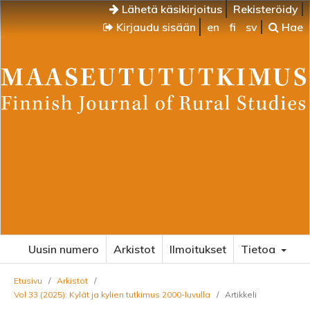
Lähetä käsikirjoitus
Rekisteröidy
Kirjaudu sisään
en
fi
sv
Hae
Uusin numero
Arkistot
Ilmoitukset
Tietoa
Etusivu
/
Arkistot
/
Vol 33 (2025): Kylät ja kylien tutkimus 2000-luvulla
/
Artikkeli