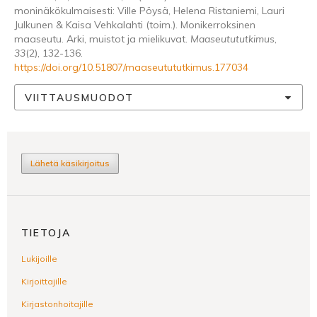
moninäkökulmaisesti: Ville Pöysä, Helena Ristaniemi, Lauri
Julkunen & Kaisa Vehkalahti (toim.). Monikerroksinen
maaseutu. Arki, muistot ja mielikuvat.
Maaseutututkimus
,
33
(2), 132-136.
https://doi.org/10.51807/maaseutututkimus.177034
VIITTAUSMUODOT
Lähetä käsikirjoitus
TIETOJA
Lukijoille
Kirjoittajille
Kirjastonhoitajille