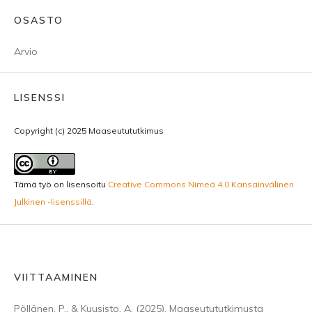
OSASTO
Arvio
LISENSSI
Copyright (c) 2025 Maaseutututkimus
Tämä työ on lisensoitu
Creative Commons Nimeä 4.0 Kansainvälinen
Julkinen -lisenssillä
.
VIITTAAMINEN
Pöllänen, P., & Kuusisto, A. (2025). Maaseutututkimusta