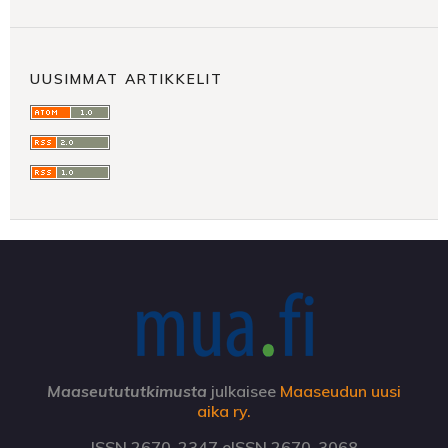
UUSIMMAT ARTIKKELIT
Maaseutututkimusta
julkaisee
Maaseudun uusi
aika ry.
ISSN 2670-2347 eISSN 2670-3068