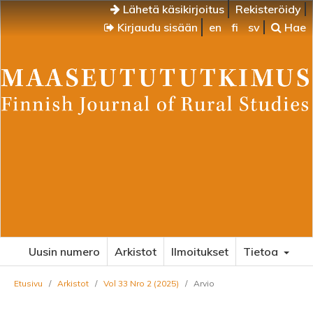
Lähetä käsikirjoitus
Rekisteröidy
Kirjaudu sisään
en
fi
sv
Hae
Uusin numero
Arkistot
Ilmoitukset
Tietoa
Etusivu
/
Arkistot
/
Vol 33 Nro 2 (2025)
/
Arvio