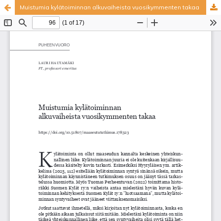
Muistumia kylätoiminnan alkuvaiheista vuosikymmenten takaa
Palvelua ylläpitää
Tieteellisten seurain valtuuskunta
.