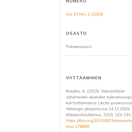
NUMERO
Vol 33 Nro 2 (2025)
OSASTO
Puheenvuoro
VIITTAAMINEN
Kiviaho, A. (2025). Väestöltään
vähenevien alueiden tulevaisuusp
kartoittamassa: Lectio praecursor
Helsingin yliopistossa 14.11.2025.
Maaseutututkimus
,
33
(2), 122-131.
https://doi.org/10.51807/maaseutu
mus.178660