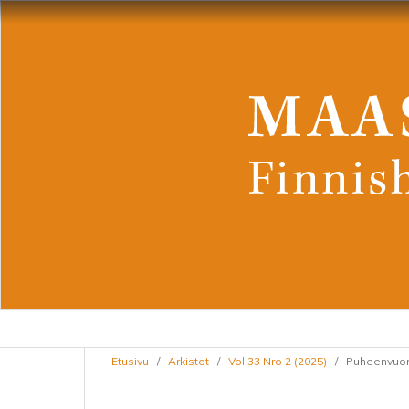
Etusivu
/
Arkistot
/
Vol 33 Nro 2 (2025)
/
Puheenvuo