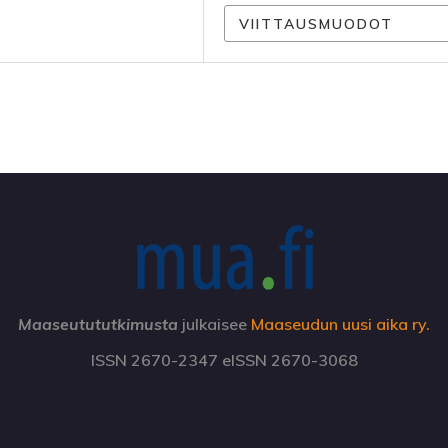
VIITTAUSMUODOT
Maaseutututkimusta
julkaisee
Maaseudun uusi aika ry.
ISSN 2670-2347 eISSN 2670-3068