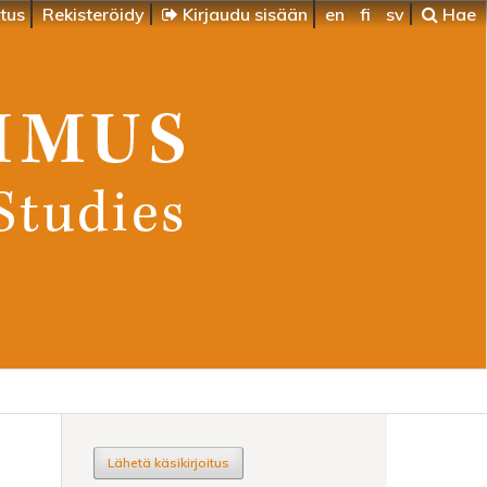
itus
Rekisteröidy
Kirjaudu sisään
en
fi
sv
Hae
Lähetä käsikirjoitus