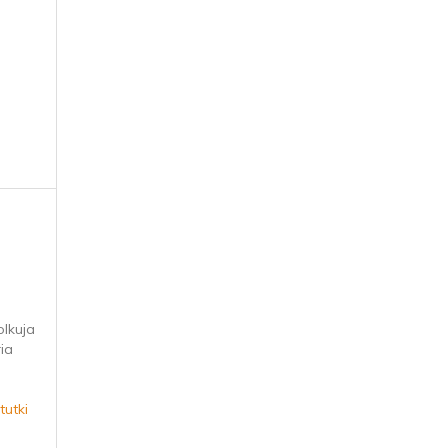
olkuja
ia
tutki