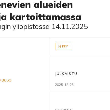
nevien alueiden
ja kartoittamassa
ngin yliopistossa 14.11.2025
PDF
JULKAISTU
178660
2025-12-23